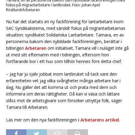
Tamara, en av personerna bakom den nybildade fackföreningen med
fokus på migrantarbetare i lantbruket. Foto: Johan Apel
Röstlund/Arbetaren
Nu har det startats en ny fackförening för lantarbetare inom
SAC Syndikalisterna, med särskilt fokus på migrantarbetarnas
situation: syndikatet Solidariska Lantarbetare. Tamara, en av
personerna bakom den nybildade fackföreningen, berättar i
tidningen
Arbetaren
om initiativet. Tamara vill i nuläget inte gå
ut med sitt efternamn med i tidningen, eftersom hon
fortfarande bor i ett hus som tillhör hennes före detta chef.
– Jag har ju själv jobbat inom lantbruket så tack vare den
erfarenheten vet jag vilka svårigheter många arbetare har i
dag. Nu gäller det att komma ut och prata med dem och
informera om deras rättigheter. Då kan vi växa och lättare
slåss mot de arbetsgivare som försöker utnyttja folk, säger
Tamara till Arbetaren.
Läs mer om den nya fackföreningen
i Arbetarens artikel
.