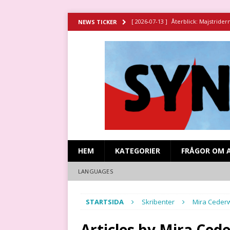
[ 2026-07-13 ]
Återblick: Majstrider
NEWS TICKER
[ 2026-07-11 ]
Återblick: Spansk sy
[ 2026-06-29 ]
Strejken vid Stripa g
HISTORIA
[ 2026-06-23 ]
Missa inte filmen om 
[ 2026-07-15 ]
Återblick: Revolutio
HEM
KATEGORIER
FRÅGOR OM 
LANGUAGES
STARTSIDA
Skribenter
Mira Cederw
Articles by
Mira Cede