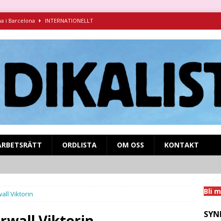
na i Barcelona
INTERNATIONELLT
ndikalism i kamp mot fascismen
INTERNATIONELLT
ruva 1925-1927 – föredrag för Syndikalistiska kamratföreningen
syndikalistisk kamp på SVT Play!
MIGRANTARBETARE
nens och inbördeskrigets Spanien
INTERNATIONELLT
ARBETSRÄTT
ORDLISTA
OM OSS
KONTAKT
Bli 
all Viktorin
SYN
rwall Viktorin