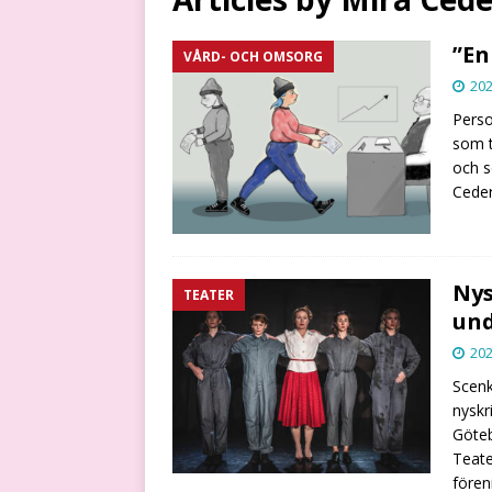
”En
VÅRD- OCH OMSORG
202
Perso
som t
och s
Ceder
Nys
TEATER
und
202
Scenk
nyskr
Göteb
Teate
fören