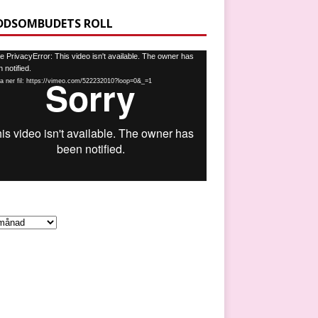
DDSOMBUDETS ROLL
spelare
 PrivacyError: This video isn't available. The owner has
 notified.
a ner fil: https://vimeo.com/522232010?loop=0&_=1