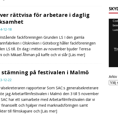
SKY
ver rättvisa för arbetare i daglig
rksamhet
Video
Code
been
4-12-18
Ladd
ristående fackföreningen Grunden LS I den gamla
rinfabriken i Olskroken i Göteborg håller fackföreningen
en LS till. En dag i mitten av november bjuder Teresa
ni och Mikael Åhman på kaffe och vi slår
[Läs mer]
 stämning på festivalen i Malmö
Arkiv
3-12-22
alsekreteraren rapporterar Som SAC:s generalsekreterare
te jag Arbetarfilmfestivalen i Malmö den 3 till 5 november
 SAC har ett samarbete med Arbetarfilmfestivalen där vi
r finansiellt och hjälper med marknadsföringen samt
kter till filmskapare och
[Läs mer]