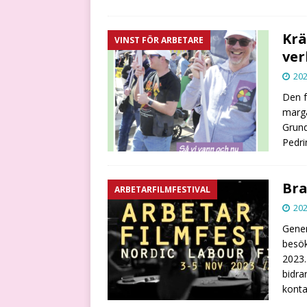
Krä
VINST FÖR ARBETARE
ve
202
Den f
marga
Grund
Pedri
Bra
ARBETARFILMFESTIVAL
202
Gener
besök
2023.
bidra
konta