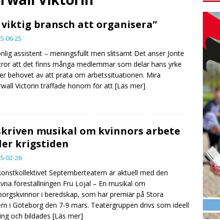
 viktig bransch att organisera”
5-06-25
nlig assistent – meningsfullt men slitsamt Det anser Jonte
ror att det finns många medlemmar som delar hans yrke
er behovet av att prata om arbetssituationen. Mira
wall Victorin träffade honom för att
[Läs mer]
kriven musikal om kvinnors arbete
er krigstiden
5-02-26
onstkollektivet Septemberteatern är aktuell med den
ivna föreställningen Fru Lojal – En musikal om
orgskvinnor i beredskap, som har premiär på Stora
rn i Göteborg den 7-9 mars. Teatergruppen drivs som ideell
ing och bildades
[Läs mer]