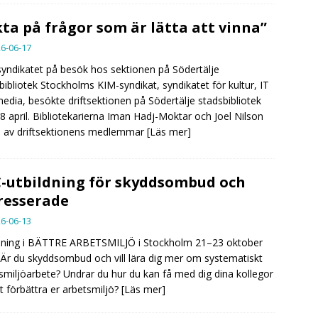
kta på frågor som är lätta att vinna”
6-06-17
yndikatet på besök hos sektionen på Södertälje
bibliotek Stockholms KIM-syndikat, syndikatet för kultur, IT
edia, besökte driftsektionen på Södertälje stadsbibliotek
8 april. Bibliotekarierna Iman Hadj-Moktar och Joel Nilson
å av driftsektionens medlemmar
[Läs mer]
-utbildning för skyddsombud och
resserade
6-06-13
dning i BÄTTRE ARBETSMILJÖ i Stockholm 21–23 oktober
Är du skyddsombud och vill lära dig mer om systematiskt
smiljöarbete? Undrar du hur du kan få med dig dina kollegor
tt förbättra er arbetsmiljö?
[Läs mer]