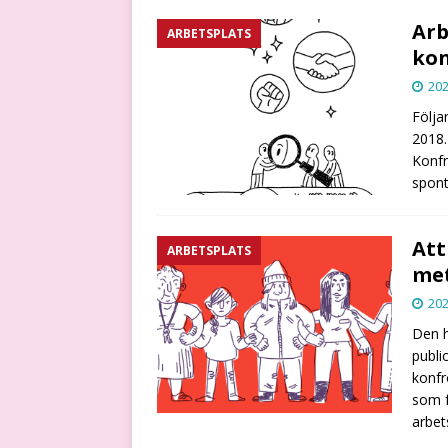
Arb
ARBETSPLATS
kon
202
Följa
2018.
Konfr
spont
Att
ARBETSPLATS
met
202
Den h
publi
konfr
som f
arbet