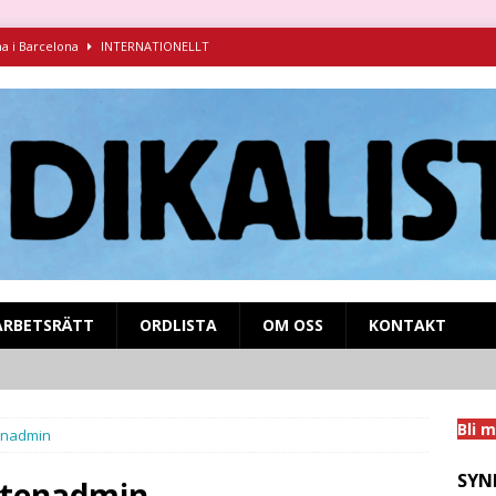
na i Barcelona
INTERNATIONELLT
ndikalism i kamp mot fascismen
INTERNATIONELLT
ruva 1925-1927 – föredrag för Syndikalistiska kamratföreningen
syndikalistisk kamp på SVT Play!
MIGRANTARBETARE
nens och inbördeskrigets Spanien
INTERNATIONELLT
ARBETSRÄTT
ORDLISTA
OM OSS
KONTAKT
Bli 
enadmin
SYN
stenadmin