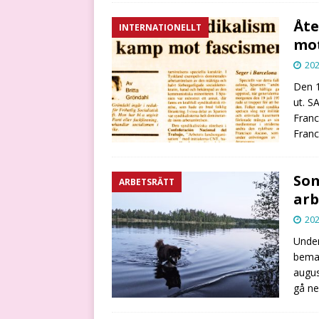
Åte
INTERNATIONELLT
mot
202
Den 1
ut. S
Franc
Franc
Som
ARBETSRÄTT
arb
202
Under
beman
augus
gå n