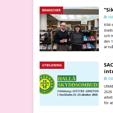
”Si
BRANSCHER
202
KIM-s
stads
och m
den 1
är tv
SAC
UTBILDNING
int
202
Utbil
2026 
arbet
för a