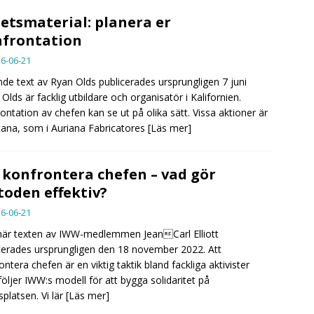
etsmaterial: planera er
frontation
6-06-21
nde text av Ryan Olds publicerades ursprungligen 7 juni
 Olds är facklig utbildare och organisatör i Kalifornien.
ontation av chefen kan se ut på olika sätt. Vissa aktioner är
ana, som i Auriana Fabricatores
[Läs mer]
 konfrontera chefen – vad gör
oden effektiv?
6-06-21
är texten av IWW-medlemmen JeanCarl Elliott
cerades ursprungligen den 18 november 2022. Att
ontera chefen är en viktig taktik bland fackliga aktivister
öljer IWW:s modell för att bygga solidaritet på
splatsen. Vi lär
[Läs mer]