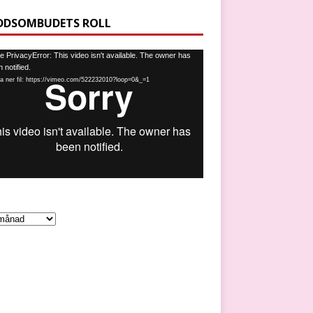
DDSOMBUDETS ROLL
spelare
 PrivacyError: This video isn't available. The owner has
 notified.
a ner fil: https://vimeo.com/522232010?loop=0&_=1