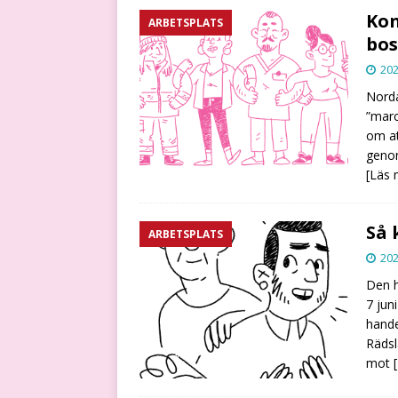
Kon
ARBETSPLATS
bos
202
Norda
”marc
om at
genom
[Läs 
Så 
ARBETSPLATS
202
Den h
7 jun
hande
Rädsl
mot