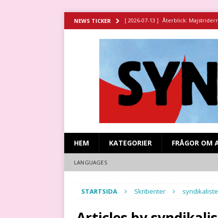
[ 2026-07-13 ]
Återblick: Majstrider
NEWS TICKER
[ 2026-07-11 ]
Återblick: Spansk sy
[ 2026-06-29 ]
Strejken vid Stripa g
HISTORIA
[ 2026-06-23 ]
Missa inte filmen om 
[ 2026-07-15 ]
Återblick: Revolutio
HEM
KATEGORIER
FRÅGOR OM 
LANGUAGES
STARTSIDA
Skribenter
syndikalist
Articles by
syndikali