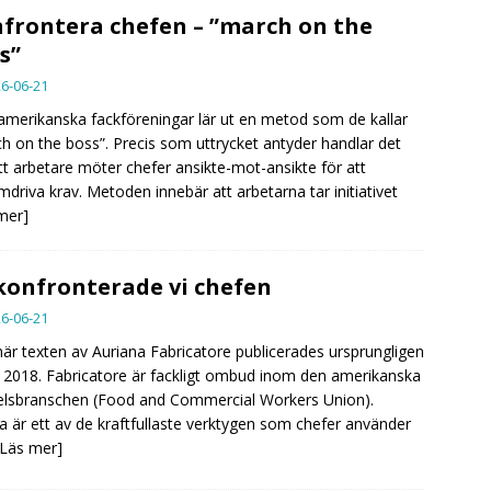
frontera chefen – ”march on the
s”
6-06-21
merikanska fackföreningar lär ut en metod som de kallar
h on the boss”. Precis som uttrycket antyder handlar det
t arbetare möter chefer ansikte-mot-ansikte för att
driva krav. Metoden innebär att arbetarna tar initiativet
mer]
konfronterade vi chefen
6-06-21
är texten av Auriana Fabricatore publicerades ursprungligen
i 2018. Fabricatore är fackligt ombud inom den amerikanska
lsbranschen (Food and Commercial Workers Union).
a är ett av de kraftfullaste verktygen som chefer använder
[Läs mer]