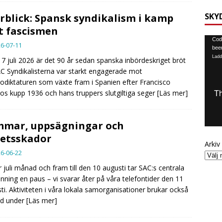
SKY
rblick: Spansk syndikalism i kamp
 fascismen
Video
Code
6-07-11
been
Ladd
7 juli 2026 är det 90 år sedan spanska inbördeskriget bröt
AC Syndikalisterna var starkt engagerade mot
odiktaturen som växte fram i Spanien efter Francisco
os kupp 1936 och hans truppers slutgiltiga seger
[Läs mer]
mar, uppsägningar och
etsskador
Arkiv
6-06-22
 juli månad och fram till den 10 augusti tar SAC:s centrala
ning en paus – vi svarar åter på våra telefontider den 11
ti. Aktiviteten i våra lokala samorganisationer brukar också
ed under
[Läs mer]