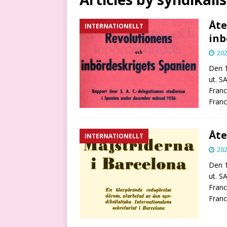
Åte
INTERNATIONELLT
inb
202
Den 1
ut. S
Franc
Franc
Åte
INTERNATIONELLT
202
Den 1
ut. S
Franc
Franc