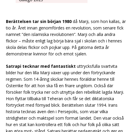
Berättelsen tar sin början 1980
då Marji, som hon kallas, är
tio år. Året innan genomfördes en revolution, som senare fick
namnet ”den islamiska revolutionen”. Marji och alla andra
flickor – måste enligt lag börja bära sjal i skolan och i hennes
skola delas flickor och pojkar upp. På gatorna detta år
demonstrerar kvinnor för och emot sjalen.
Satrapi tecknar med fantastiskt
uttrycksfulla svartvita
bilder hur den lilla Marji växer upp under den förtryckande
regimen. Som 14-åring skickar hennes föräldrar henne till
Österrike för att hon ska få en friare ungdom. Också där
försöker folk trycka ner och utnyttja den rebelliskt lagda Marji.
Hon flyttar tillbaka till Teheran och får se det diktatoriska
förtrycket med förnyad blick. Berättelsen slutar 1994. Irans
historia tecknas även den i Persepolis, som visar vilka
stridigheter och maktspel som format landet. Den visar också
hur en stat kan kontrollera ett folk och hur folk på olika sätt
kan göra mot- stånd. Satrapi berättar pedagogiskt och ger en