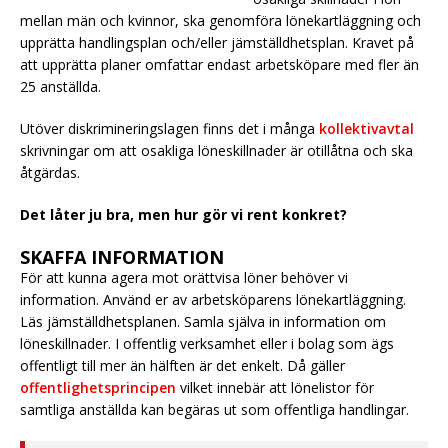
mellan män och kvinnor, ska genomföra lönekartläggning och
upprätta handlingsplan och/eller jämställdhetsplan. Kravet på
att upprätta planer omfattar endast arbetsköpare med fler än
25 anställda.
Utöver diskrimineringslagen finns det i många
kollektivavtal
skrivningar om att osakliga löneskillnader är otillåtna och ska
åtgärdas.
Det låter ju bra, men hur gör vi rent konkret?
SKAFFA INFORMATION
För att kunna agera mot orättvisa löner behöver vi
information. Använd er av arbetsköparens lönekartläggning.
Läs jämställdhetsplanen. Samla själva in information om
löneskillnader. I offentlig verksamhet eller i bolag som ägs
offentligt till mer än hälften är det enkelt. Då gäller
offentlighetsprincipen
vilket innebär att lönelistor för
samtliga anställda kan begäras ut som offentliga handlingar.