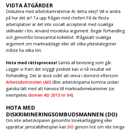
VIDTA ÅTGÄRDER
Diskutera med arbetskamraterna! Är detta okej? Vill vi ändra
på hur det är? Ta upp frågan med chefen! På de flesta
arbetsplatser är det inte socialt accepterat med osakliga
skillnader i lön. Använd moraliska argument. Begär förhandling
och genomför lönesamtal kollektivt. Ifrågasätt osakliga
argument om marknadsläge eller att olika yrkeskategorier
måste ha olika lön.
Hota med rättsprocess!
Samla all bevisning som går.
Lägger vi fram det snyggt juridiskt kan vi nå resultat vid
förhandling. Det är dock svårt att vinna i domstol eftersom
Arbetsdomstolen (AD)
låter arbetsköparna komma undan
ganska lätt med att hänvisa till marknadsmekanismer (se
exempelvis
domen AD 2013 nr 64
).
HOTA MED
DISKRIMINERINGSOMBUDSMANNEN (DO)
Om inte arbetsköparen genomför lönekartläggning eller
upprättar jämställdhetsplan kan
DO
genom hot om vite tvinga