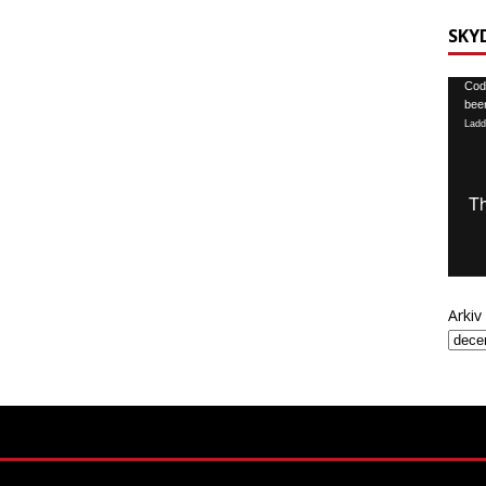
SKY
Video
Code
been
Ladd
Arkiv