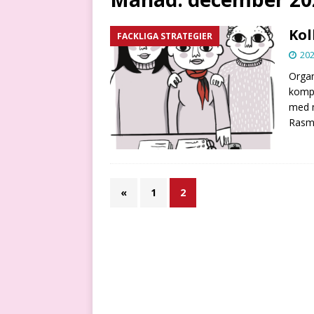
Kol
FACKLIGA STRATEGIER
202
Organ
kompl
med m
Rasmu
«
1
2