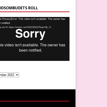
DDSOMBUDETS ROLL
spelare
 PrivacyError: This video isn't available. The owner has
 notified.
a ner fil: https://vimeo.com/522232010?loop=0&_=1