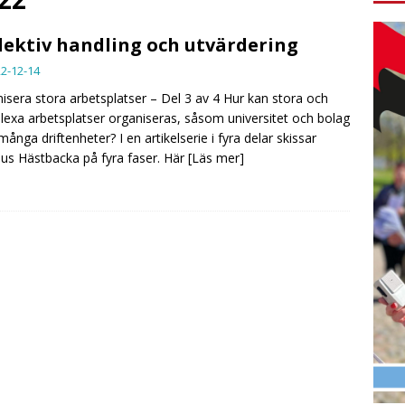
lektiv handling och utvärdering
2-12-14
isera stora arbetsplatser – Del 3 av 4 Hur kan stora och
exa arbetsplatser organiseras, såsom universitet och bolag
ånga driftenheter? I en artikelserie i fyra delar skissar
s Hästbacka på fyra faser. Här
[Läs mer]