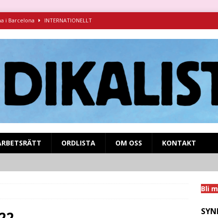
na i Barcelona
INTERNATIONELLT
ndikalism i kamp mot fascismen
INTERNATIONELLT
ruva 1925-1927 – föredrag för Syndikalistiska kamratföreningen
syndikalistisk kamp på SVT Play!
MIGRANTARBETARE
nens och inbördeskrigets Spanien
INTERNATIONELLT
ARBETSRÄTT
ORDLISTA
OM OSS
KONTAKT
Bli 
SYN
22