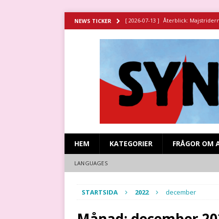
[ 2026-07-13 ]
Återblick: Majstrider
NEWS TICKER
[ 2026-07-11 ]
Återblick: Spansk sy
[ 2026-06-29 ]
Strejken vid Stripa g
HISTORIA
[ 2026-06-23 ]
Missa inte filmen om 
[ 2026-07-15 ]
Återblick: Revolutio
HEM
KATEGORIER
FRÅGOR OM 
LANGUAGES
STARTSIDA
2022
december
Månad:
december 20