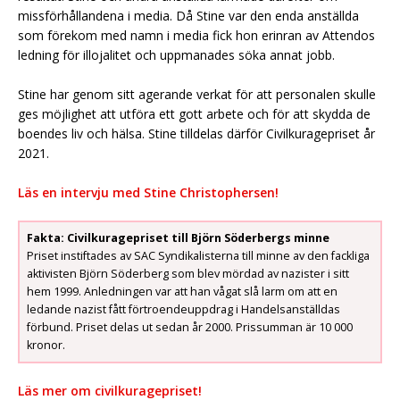
missförhållandena i media. Då Stine var den enda anställda
som förekom med namn i media fick hon erinran av Attendos
ledning för illojalitet och uppmanades söka annat jobb.
Stine har genom sitt agerande verkat för att personalen skulle
ges möjlighet att utföra ett gott arbete och för att skydda de
boendes liv och hälsa. Stine tilldelas därför Civilkuragepriset år
2021.
Läs en intervju med Stine Christophersen!
Fakta: Civilkuragepriset till Björn Söderbergs minne
Priset instiftades av SAC Syndikalisterna till minne av den fackliga
aktivisten Björn Söderberg som blev mördad av nazister i sitt
hem 1999. Anledningen var att han vågat slå larm om att en
ledande nazist fått förtroendeuppdrag i Handelsanställdas
förbund. Priset delas ut sedan år 2000. Prissumman är 10 000
kronor.
Läs mer om civilkuragepriset!