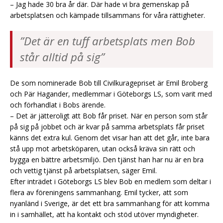
– Jag hade 30 bra år där. Där hade vi bra gemenskap på
arbetsplatsen och kämpade tillsammans för våra rättigheter.
”Det är en tuff arbetsplats men Bob
står alltid på sig”
De som nominerade Bob till Civilkuragepriset är Emil Broberg
och Pär Hagander, medlemmar i Göteborgs LS, som varit med
och förhandlat i Bobs ärende.
– Det är jätteroligt att Bob får priset. När en person som står
på sig på jobbet och är kvar på samma arbetsplats får priset
känns det extra kul. Genom det visar han att det går, inte bara
stå upp mot arbetsköparen, utan också kräva sin rätt och
bygga en bättre arbetsmiljö. Den tjänst han har nu är en bra
och vettig tjänst på arbetsplatsen, säger Emil.
Efter inträdet i Göteborgs LS blev Bob en medlem som deltar i
flera av föreningens sammanhang. Emil tycker, att som
nyanländ i Sverige, är det ett bra sammanhang för att komma
in i samhället, att ha kontakt och stöd utöver myndigheter.