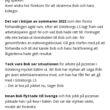
jag sparken.
Även andra hot förekom för att skrämma Bob och hans
kollegor.
Det var i början av sommaren 2022
som den första
förhandlingen ägde rum, efter att Göteborgs LS lagt fram vad
arbetsköparen gjort fel och vad Bob hade rätt till. Företaget
ville inte betala ut löneskulden till Bob och där- för
genomfördes en indrivningsblockad. Då gick chefen med på att
förhandla och till slut kände Bob och hans fackförening att
åtgärderna hade gett resultat.
Tack vare Bob ser situationen
för arbete på pizzerian i
Göteborg mycket bättre ut. Att Bob har styrkan att säga ifrån
ger även arbetskamraterna mod, och han har fått fler att gå
med i Göteborgs LS.
– Det är bra på jobbet nu, säger Bob.
Innan Bob flyttade till Sverige
och fick jobb på pizzerian
jobbade han i på Ikea i Italien. Det var där styrkan växte,
modet att förändra.