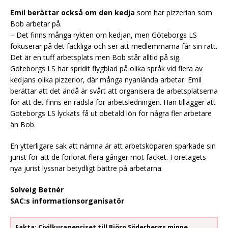
Emil berättar också om den kedja
som har pizzerian som
Bob arbetar på.
– Det finns många rykten om kedjan, men Göteborgs LS
fokuserar på det fackliga och ser att medlemmarna får sin rätt.
Det är en tuff arbetsplats men Bob står alltid på sig.
Göteborgs LS har spridit flygblad på olika språk vid flera av
kedjans olika pizzerior, där många nyanlända arbetar. Emil
berättar att det ändå är svårt att organisera de arbetsplatserna
för att det finns en rädsla för arbetsledningen. Han tillägger att
Göteborgs LS lyckats få ut obetald lön för några fler arbetare
än Bob.
En ytterligare sak att nämna är att arbetsköparen sparkade sin
jurist för att de förlorat flera gånger mot facket. Företagets
nya jurist lyssnar betydligt bättre på arbetarna.
Solveig Betnér
SAC:s informationsorganisatör
Fakta: Civilkuragepriset till Björn Söderbergs minne