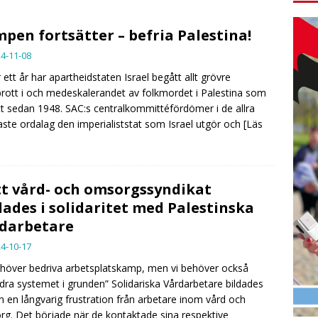
pen fortsätter – befria Palestina!
4-11-08
r ett år har apartheidstaten Israel begått allt grövre
brott i och medeskalerandet av folkmordet i Palestina som
t sedan 1948. SAC:s centralkommittéfördömer i de allra
aste ordalag den imperialiststat som Israel utgör och
[Läs
t vård- och omsorgssyndikat
dades i solidaritet med Palestinska
darbetare
4-10-17
ehöver bedriva arbetsplatskamp, men vi behöver också
dra systemet i grunden” Solidariska Vårdarbetare bildades
ån en långvarig frustration från arbetare inom vård och
g. Det började när de kontaktade sina respektive