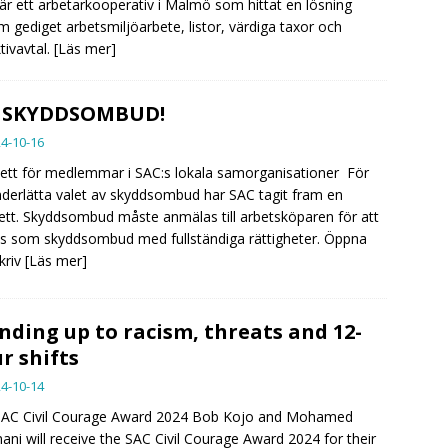
är ett arbetarkooperativ i Malmö som hittat en lösning
 gediget arbetsmiljöarbete, listor, värdiga taxor och
tivavtal.
[Läs mer]
I SKYDDSOMBUD!
4-10-16
ett för medlemmar i SAC:s lokala samorganisationer För
nderlätta valet av skyddsombud har SAC tagit fram en
ett. Skyddsombud måste anmälas till arbetsköparen för att
s som skyddsombud med fullständiga rättigheter. Öppna
kriv
[Läs mer]
nding up to racism, threats and 12-
r shifts
4-10-14
SAC Civil Courage Award 2024 Bob Kojo and Mohamed
ani will receive the SAC Civil Courage Award 2024 for their