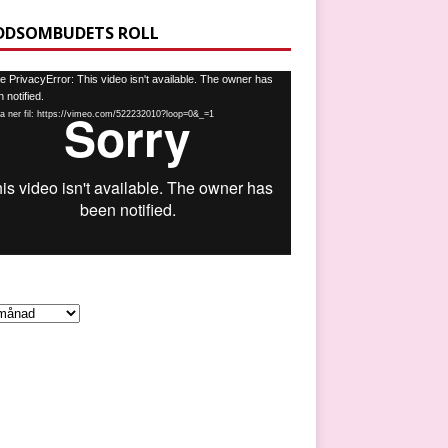
DDSOMBUDETS ROLL
spelare
 PrivacyError: This video isn't available. The owner has
 notified.
a ner fil: https://vimeo.com/522232010?loop=0&_=1