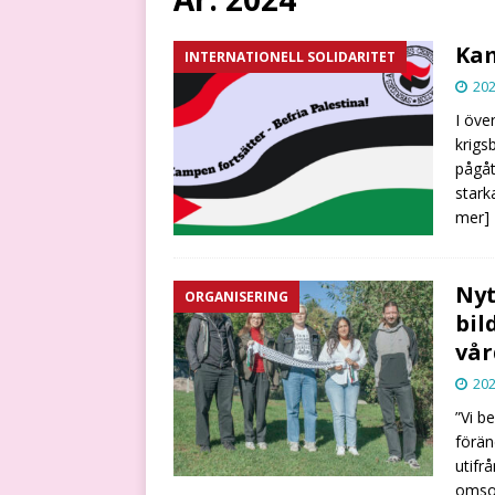
Kam
INTERNATIONELL SOLIDARITET
202
I öve
krigs
pågåt
stark
mer]
Nyt
ORGANISERING
bil
vår
202
”Vi b
förän
utifr
omsor