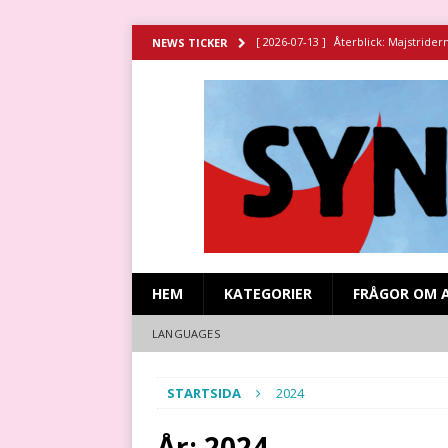
[ 2026-07-13 ]
Återblick: Majstrider
NEWS TICKER
[ 2026-07-11 ]
Återblick: Spansk sy
[ 2026-06-29 ]
Strejken vid Stripa g
HISTORIA
[ 2026-06-23 ]
Missa inte filmen om 
[ 2026-07-15 ]
Återblick: Revolutio
HEM
KATEGORIER
FRÅGOR OM 
LANGUAGES
STARTSIDA
2024
År:
2024