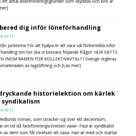
 ett antal diskrimineringsgrunder som skyddas och kön är
mer]
bered dig inför löneförhandling
4-10-17
från juristerna För att hjälpa er att vara väl förberedda inför
rhandling om lön ska vi besvara följande frågor: HUR SÄTTS
N INOM RAMEN FÖR KOLLEKTIVAVTAL? I Sverige regleras
smarknaden av lagstiftning och
[Läs mer]
ryckande historielektion om kärlek
 syndikalism
4-10-17
edlunds roman, som sträcker sig över ett decennium,
rar en tid då fackföreningsrörelsen växer. Paul är syndikalist
n av dem som får rörelsen att växa. Han är med och startar