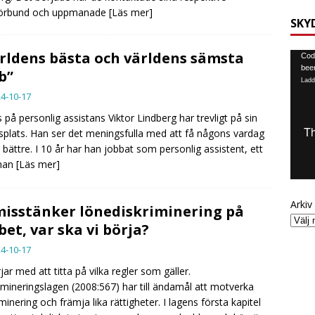
förbund och uppmanade
[Läs mer]
SKY
rldens bästa och världens sämsta
Video
Code
been
b”
Ladd
4-10-17
 på personlig assistans Viktor Lindberg har trevligt på sin
splats. Han ser det meningsfulla med att få någons vardag
li bättre. I 10 år har han jobbat som personlig assistent, ett
 han
[Läs mer]
Arkiv
misstänker lönediskriminering på
bet, var ska vi börja?
4-10-17
rjar med att titta på vilka regler som gäller.
imineringslagen (2008:567) har till ändamål att motverka
iminering och främja lika rättigheter. I lagens första kapitel