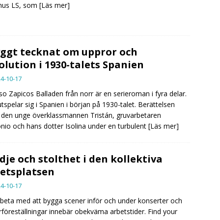
us LS, som
[Läs mer]
ggt tecknat om uppror och
olution i 1930-talets Spanien
4-10-17
so Zapicos Balladen från norr är en serieroman i fyra delar.
tspelar sig i Spanien i början på 1930-talet. Berättelsen
r den unge överklassmannen Tristán, gruvarbetaren
nio och hans dotter Isolina under en turbulent
[Läs mer]
dje och stolthet i den kollektiva
etsplatsen
4-10-17
rbeta med att bygga scener inför och under konserter och
rföreställningar innebär obekväma arbetstider. Find your