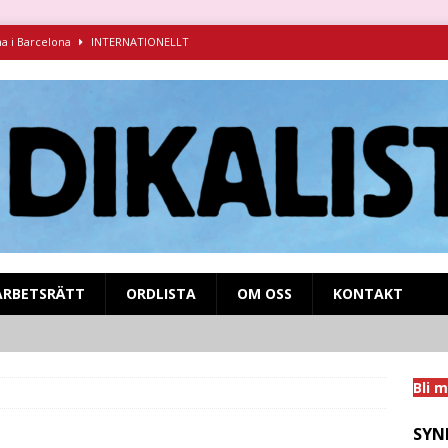
na i Barcelona
INTERNATIONELLT
ndikalism i kamp mot fascismen
INTERNATIONELLT
ruva 1925-1927 – föredrag för Syndikalistiska kamratföreningen
syndikalistisk kamp på SVT Play!
MIGRANTARBETARE
nens och inbördeskrigets Spanien
INTERNATIONELLT
ARBETSRÄTT
ORDLISTA
OM OSS
KONTAKT
Bli 
SYN