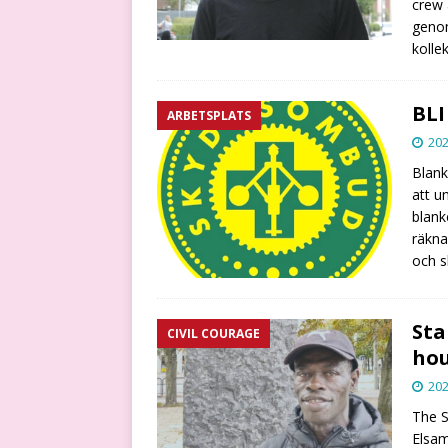
crew 
genom
kollek
BL
ARBETSPLATS
202
Blank
att u
blank
räkna
och s
Sta
CIVIL COURAGE
hou
202
The 
Elsam