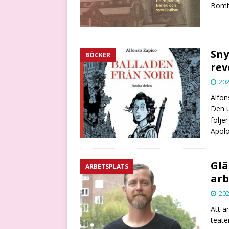
Bomh
Sny
BÖCKER
rev
202
Alfon
Den u
följe
Apolo
Glä
ARBETSPLATS
arb
202
Att a
teate