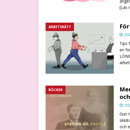
anges
[Läs 
För
ARBETSRÄTT
202
Tips 
en fö
LÖNE
arbet
Med
BÖCKER
och
202
Gun H
skild
och e