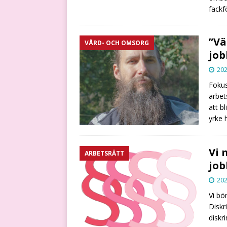
fack
”Vä
VÅRD- OCH OMSORG
job
202
Fokus
arbet
att b
yrke
Vi 
ARBETSRÄTT
job
202
Vi bö
Diskr
diskr