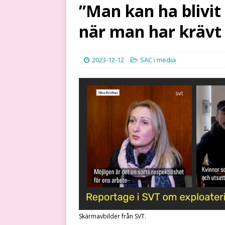
”Man kan ha blivit
när man har krävt 
2023-12-12
SAC i media
Skärmavbilder från SVT.