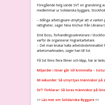
Föregående helg sände SVT en granskning av 
medlemmar ur Solidariska byggare, Stockholm
– Många arbetsgivare utnyttjar att vi varken p
rättigheter, säger Nina Krichun från Ukraina ti
Emil Boss, förhandlingssekreterare i Stockh
varför de organiserar migrantarbetare.
– Det man brukar kalla arbetslivskriminalitet 
arbetsmarknaden, säger han till Svt.
På Svt finns flera filmer och klipp, här är länk
Miljarder i löner går till kriminella – tio
60 sekunder: Så utnyttjas människor på
SVT förklarar: Så luras människor på lön
>>
Läs mer om Solidariska Byggare
<<