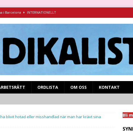
na i Barcelona
INTERNATIONELLT
ndikalism i kamp mot fascismen
INTERNATIONELLT
ruva 1925-1927 – föredrag för Syndikalistiska kamratföreningen
syndikalistisk kamp på SVT Play!
MIGRANTARBETARE
nens och inbördeskrigets Spanien
INTERNATIONELLT
ARBETSRÄTT
ORDLISTA
OM OSS
KONTAKT
Bli 
ha blivit hotad eller misshandlad när man har krävt sina
SYN