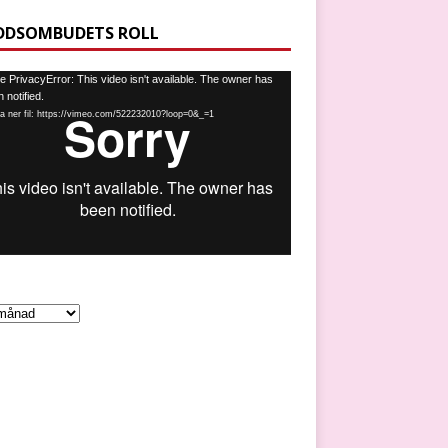
DDSOMBUDETS ROLL
spelare
 PrivacyError: This video isn't available. The owner has
 notified.
a ner fil: https://vimeo.com/522232010?loop=0&_=1