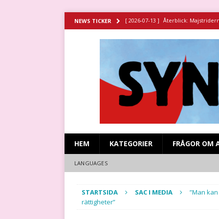
[ 2026-07-13 ]
Återblick: Majstrider
NEWS TICKER
[ 2026-07-11 ]
Återblick: Spansk sy
[ 2026-06-29 ]
Strejken vid Stripa g
HISTORIA
[ 2026-06-23 ]
Missa inte filmen om 
[ 2026-07-15 ]
Återblick: Revolutio
HEM
KATEGORIER
FRÅGOR OM 
LANGUAGES
STARTSIDA
SAC I MEDIA
”Man kan 
rättigheter”