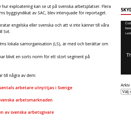
hur exploatering kan se ut på svenska arbetsplatser. Flera
SKY
s byggsyndikat av SAC, blev intervjuade för reportaget.
Video
Code
ratar engelska eller svenska och att vi inte känner till våra
been
ll Svt.
Ladd
olms lokala samorganisation (LS), är med och berättar om
har blivit en sorts norm för ett stort segment på
ar till några av dem:
Arkiv
tusentals arbetare utnyttjas i Sverige
 svenska arbetsmarknaden
en av svenska arbetsgivare