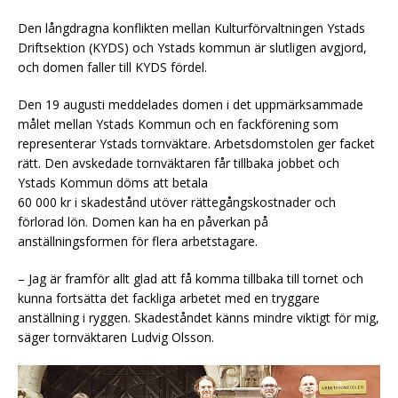
Den långdragna konflikten mellan Kulturförvaltningen Ystads
Driftsektion (KYDS) och Ystads kommun är slutligen avgjord,
och domen faller till KYDS fördel.
Den 19 augusti meddelades domen i det uppmärksammade
målet mellan Ystads Kommun och en fackförening som
representerar Ystads tornväktare. Arbetsdomstolen ger facket
rätt. Den avskedade tornväktaren får tillbaka jobbet och
Ystads Kommun döms att betala
60 000 kr i skadestånd utöver rättegångskostnader och
förlorad lön. Domen kan ha en påverkan på
anställningsformen för flera arbetstagare.
– Jag är framför allt glad att få komma tillbaka till tornet och
kunna fortsätta det fackliga arbetet med en tryggare
anställning i ryggen. Skadeståndet känns mindre viktigt för mig,
säger tornväktaren Ludvig Olsson.