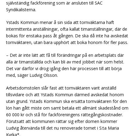
självständig fackförening som är ansluten till SAC
Syndikalisterna.
Ystads Kommun menar å sin sida att tornväktarna haft
intermittenta anställningar, ofta kallat timanställningar, där de
bokas för enstaka pass åt gången. De ska då inte ha avskedat
tornväktaren, utan bara upphört att boka honom för fler pass.
– Det är inte lätt att få till förändringar på en arbetsplats där
alla är timanställda och kan bli av med jobbet när som helst.
Det var därför vi drog igång den här processen till att börja
med, säger Ludvig Olsson.
Arbetsdomstolen slår fast att tornväktaren varit anställd
tillsvidare och att Ystads Kommun därmed avskedat honom
utan grund. Ystads Kommun ska ersätta tornväktaren för den
lön han gått miste om samt betala ett allmänt skadestånd om
60 000 kr och stå för fackföreningens rättegångskostnader.
Förutsatt att kommunen rättar sig efter domen kommer
Ludvig återvända till det nu renoverade tornet i S:ta Maria
Kyrka*.