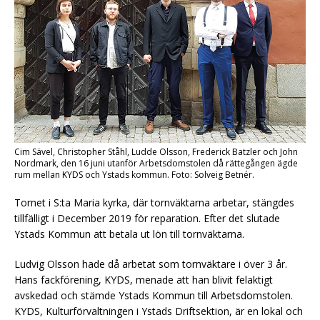
Cim Sävel, Christopher Ståhl, Ludde Olsson, Frederick Batzler och John
Nordmark, den 16 juni utanför Arbetsdomstolen då rättegången ägde
rum mellan KYDS och Ystads kommun. Foto: Solveig Betnér.
Tornet i S:ta Maria kyrka, där tornväktarna arbetar, stängdes
tillfälligt i December 2019 för reparation. Efter det slutade
Ystads Kommun att betala ut lön till tornväktarna.
Ludvig Olsson hade då arbetat som tornväktare i över 3 år.
Hans fackförening, KYDS, menade att han blivit felaktigt
avskedad och stämde Ystads Kommun till Arbetsdomstolen.
KYDS, Kulturförvaltningen i Ystads Driftsektion, är en lokal och