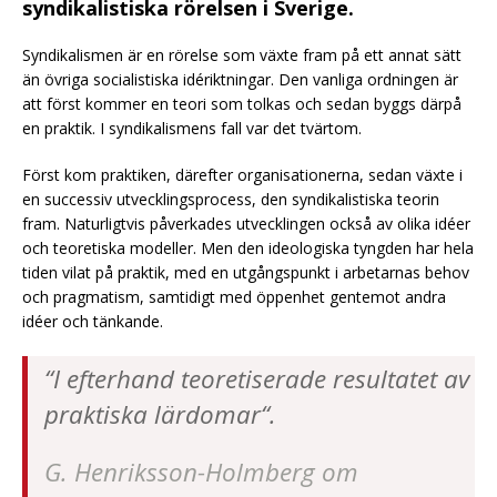
syndikalistiska rörelsen i Sverige.
Syndikalismen är en rörelse
som växte fram på ett annat sätt
än övriga socialistiska idériktningar. Den vanliga ordningen är
att först kommer en teori som tolkas och sedan byggs därpå
en praktik. I syndikalismens fall var det tvärtom.
Först kom praktiken, därefter organisationerna, sedan växte i
en successiv utvecklingsprocess, den syndikalistiska teorin
fram. Naturligtvis påverkades utvecklingen också av olika idéer
och teoretiska modeller. Men den ideologiska tyngden har hela
tiden vilat på praktik, med en utgångspunkt i arbetarnas behov
och pragmatism, samtidigt med öppenhet gentemot andra
idéer och tänkande.
“I efterhand teoretiserade resultatet av
praktiska lärdomar“.
G. Henriksson-Holmberg om