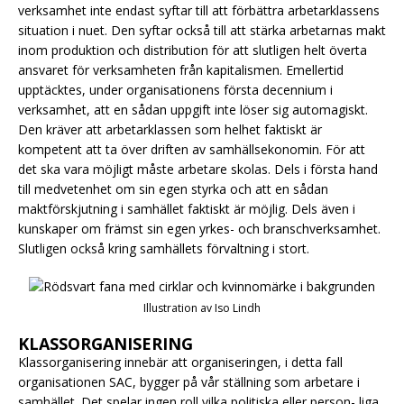
verksamhet inte endast syftar till att förbättra arbetarklassens
situation i nuet. Den syftar också till att stärka arbetarnas makt
inom produktion och distribution för att slutligen helt överta
ansvaret för verksamheten från kapitalismen. Emellertid
upptäcktes, under organisationens första decennium i
verksamhet, att en sådan uppgift inte löser sig automagiskt.
Den kräver att arbetarklassen som helhet faktiskt är
kompetent att ta över driften av samhällsekonomin. För att
det ska vara möjligt måste arbetare skolas. Dels i första hand
till medvetenhet om sin egen styrka och att en sådan
maktförskjutning i samhället faktiskt är möjlig. Dels även i
kunskaper om främst sin egen yrkes- och branschverksamhet.
Slutligen också kring samhällets förvaltning i stort.
Illustration av Iso Lindh
KLASSORGANISERING
Klassorganisering innebär att organiseringen, i detta fall
organisationen SAC, bygger på vår ställning som arbetare i
samhället. Det spelar ingen roll vilka politiska eller person- liga