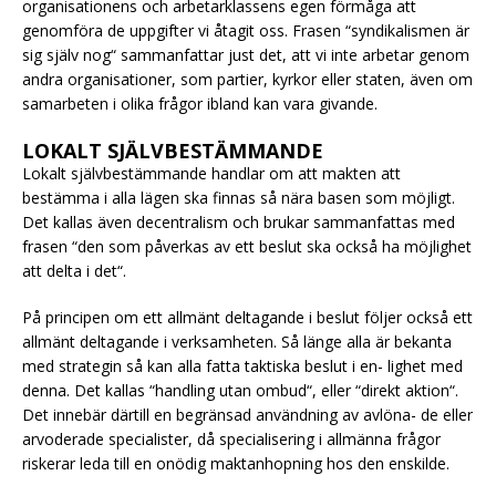
organisationens och arbetarklassens egen förmåga att
genomföra de uppgifter vi åtagit oss. Frasen “syndikalismen är
sig själv nog“ sammanfattar just det, att vi inte arbetar genom
andra organisationer, som partier, kyrkor eller staten, även om
samarbeten i olika frågor ibland kan vara givande.
LOKALT SJÄLVBESTÄMMANDE
Lokalt självbestämmande
handlar om att makten att
bestämma i alla lägen ska finnas så nära basen som möjligt.
Det kallas även decentralism och brukar sammanfattas med
frasen “den som påverkas av ett beslut ska också ha möjlighet
att delta i det“.
På principen om ett allmänt deltagande i beslut följer också ett
allmänt deltagande i verksamheten. Så länge alla är bekanta
med strategin så kan alla fatta taktiska beslut i en- lighet med
denna. Det kallas “handling utan ombud“, eller “direkt aktion“.
Det innebär därtill en begränsad användning av avlöna- de eller
arvoderade specialister, då specialisering i allmänna frågor
riskerar leda till en onödig maktanhopning hos den enskilde.