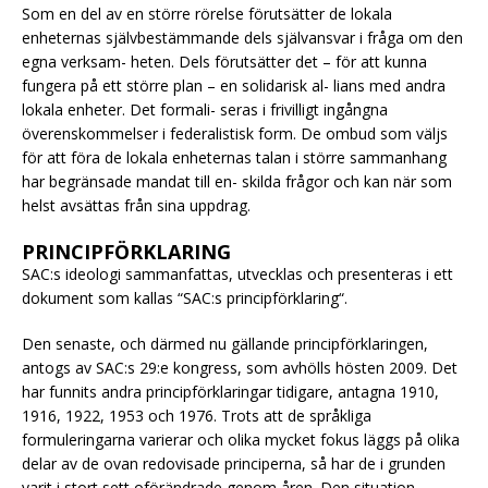
Som en del av en större rörelse förutsätter de lokala
enheternas självbestämmande dels självansvar i fråga om den
egna verksam- heten. Dels förutsätter det – för att kunna
fungera på ett större plan – en solidarisk al- lians med andra
lokala enheter. Det formali- seras i frivilligt ingångna
överenskommelser i federalistisk form. De ombud som väljs
för att föra de lokala enheternas talan i större sammanhang
har begränsade mandat till en- skilda frågor och kan när som
helst avsättas från sina uppdrag.
PRINCIPFÖRKLARING
SAC:s ideologi
sammanfattas, utvecklas och presenteras i ett
dokument som kallas “SAC:s principförklaring“.
Den senaste, och därmed nu gällande principförklaringen,
antogs av SAC:s 29:e kongress, som avhölls hösten 2009. Det
har funnits andra principförklaringar tidigare, antagna 1910,
1916, 1922, 1953 och 1976. Trots att de språkliga
formuleringarna varierar och olika mycket fokus läggs på olika
delar av de ovan redovisade principerna, så har de i grunden
varit i stort sett oförändrade genom åren. Den situation