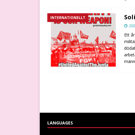
Sol
INTERNATIONELLT
202
Ett å
milit
dödat
arbet
männ
LANGUAGES