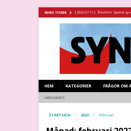
[ 2026-07-11 ]
Återblick: Spansk sy
NEWS TICKER
[ 2026-06-29 ]
Strejken vid Stripa g
HISTORIA
[ 2026-06-23 ]
Missa inte filmen om 
[ 2026-07-15 ]
Återblick: Revolutio
[ 2026-07-13 ]
Återblick: Majstrider
HEM
KATEGORIER
FRÅGOR OM 
LANGUAGES
STARTSIDA
2022
februari
Månad:
februari 202