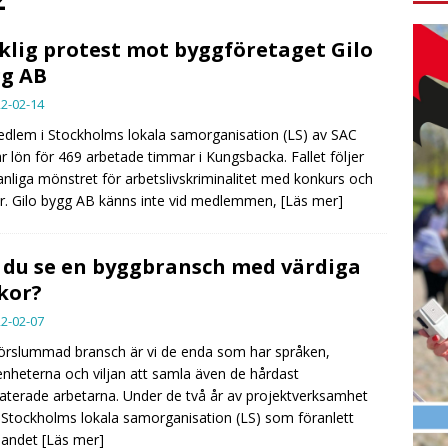
klig protest mot byggföretaget Gilo
g AB
2-02-14
dlem i Stockholms lokala samorganisation (LS) av SAC
r lön för 469 arbetade timmar i Kungsbacka. Fallet följer
anliga mönstret för arbetslivskriminalitet med konkurs och
r. Gilo bygg AB känns inte vid medlemmen,
[Läs mer]
l du se en byggbransch med värdiga
lkor?
2-02-07
förslummad bransch är vi de enda som har språken,
enheterna och viljan att samla även de hårdast
aterade arbetarna. Under de två år av projektverksamhet
Stockholms lokala samorganisation (LS) som föranlett
dandet
[Läs mer]