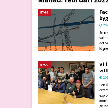
Fac
BYGG
byg
202
En me
sakna
det v
lögne
Vil
BYGG
vil
202
I en 
erfar
explo
inom 
grun