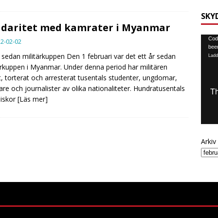
SKY
idaritet med kamrater i Myanmar
Video
Code
2-02-02
been
r sedan militärkuppen Den 1 februari var det ett år sedan
Ladd
ärkuppen i Myanmar. Under denna period har militären
, torterat och arresterat tusentals studenter, ungdomar,
are och journalister av olika nationaliteter. Hundratusentals
iskor
[Läs mer]
Arkiv