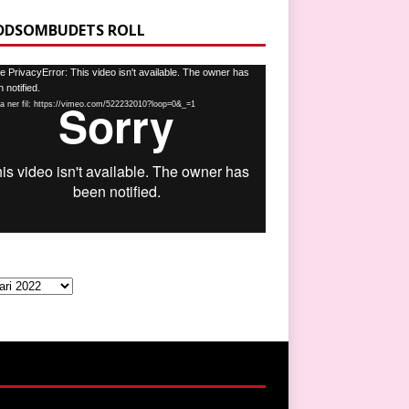
DDSOMBUDETS ROLL
spelare
 PrivacyError: This video isn't available. The owner has
 notified.
a ner fil: https://vimeo.com/522232010?loop=0&_=1