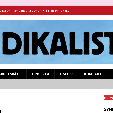
ndikalism i kamp mot fascismen
INTERNATIONELLT
ruva 1925-1927 – föredrag för Syndikalistiska kamratföreningen
syndikalistisk kamp på SVT Play!
MIGRANTARBETARE
nens och inbördeskrigets Spanien
INTERNATIONELLT
na i Barcelona
INTERNATIONELLT
ARBETSRÄTT
ORDLISTA
OM OSS
KONTAKT
Bli 
SYN
2