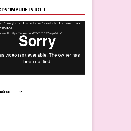
DDSOMBUDETS ROLL
spelare
 PrivacyError: This video isn't available. The owner has
 notified.
a ner fil: https://vimeo.com/522232010?loop=0&_=1