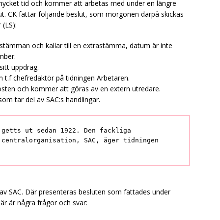
ycket tid och kommer att arbetas med under en längre
ut. CK fattar följande beslut, som morgonen därpå skickas
 (LS):
sstämman och kallar till en extrastämma, datum är inte
ember.
itt uppdrag.
 t.f chefredaktör på tidningen Arbetaren.
östen och kommer att göras av en extern utredare.
om tar del av SAC:s handlingar.
 getts ut sedan 1922. Den fackliga
 centralorganisation, SAC, äger tidningen
.
 av SAC. Där presenteras besluten som fattades under
r är några frågor och svar: