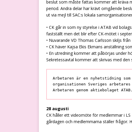
beslut som måste fattas kommer att kräva m
period. Andra delar har krävt omgående besl
ut via mejl till SAC:s lokala samorganisationer
• CK går in som ny styrelse i ATAB vid bolag
fastställt men det blir efter CK-mötet i sept
• Nuvarande VD Thomas Carlsson skiljs från s
• CK häver Kajsa Ekis Ekmans anställning som
• En utredning kommer att påbörjas under h
Sekretessavtal kommer att skrivas med den s
Arbetaren är en nyhetstidning som
organisationen Sveriges arbetares
Arbetaren genom aktiebolaget ATAB
28 augusti
CK håller ett videomöte för medlemmar i LS
gårdagen och medlemmarna ställer frågor. Hä