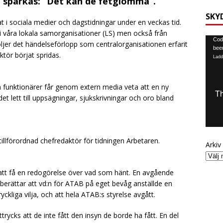
g sparkas: ”Det kan de fetglömma”.
SKY
t i sociala medier och dagstidningar under en veckas tid.
 våra lokala samorganisationer (LS) men också från
Video
Code
öljer det händelseförlopp som centralorganisationen erfarit
been
tör börjat spridas.
Ladd
funktionärer får genom extern media veta att en ny
det lett till uppsägningar, sjukskrivningar och oro bland
tillförordnad chefredaktör för tidningen Arbetaren.
Arkiv
 att få en redogörelse över vad som hänt. En avgående
 berättar att vd:n för ATAB på eget bevåg anställde en
yckliga vilja, och att hela ATAB:s styrelse avgått.
rycks att de inte fått den insyn de borde ha fått. En del