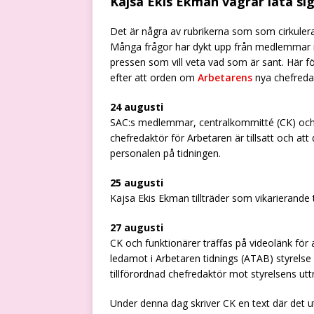
Kajsa Ekis Ekman vägrar låta si
Det är några av rubrikerna som som cirkulera
Många frågor har dykt upp från medlemmar i
pressen som vill veta vad som är sant. Här f
efter att orden om
Arbetarens
nya chefredak
24 augusti
SAC:s medlemmar, centralkommitté (CK) och 
chefredaktör för Arbetaren är tillsatt och att 
personalen på tidningen.
25 augusti
Kajsa Ekis Ekman tillträder som vikarierande 
27 augusti
CK och funktionärer träffas på videolänk för
ledamot i Arbetaren tidnings (ATAB) styrelse
tillförordnad chefredaktör mot styrelsens uttr
Under denna dag skriver CK en text där det utt