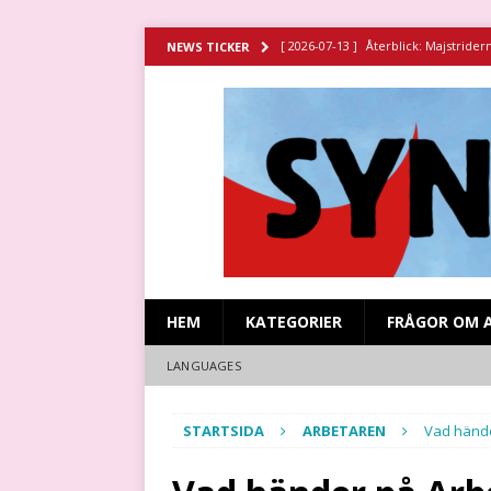
[ 2026-07-13 ]
Återblick: Majstrider
NEWS TICKER
[ 2026-07-11 ]
Återblick: Spansk sy
[ 2026-06-29 ]
Strejken vid Stripa g
HISTORIA
[ 2026-06-23 ]
Missa inte filmen om 
[ 2026-07-15 ]
Återblick: Revolutio
HEM
KATEGORIER
FRÅGOR OM 
LANGUAGES
STARTSIDA
ARBETAREN
Vad hände