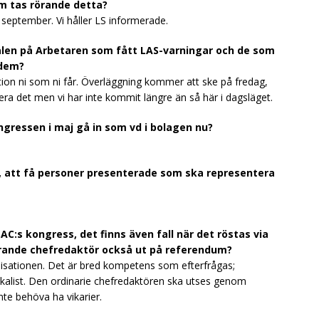
m tas rörande detta?
i september. Vi håller LS informerade.
alen på Arbetaren som fått LAS-varningar och de som
 dem?
ion ni som ni får. Överläggning kommer att ske på fredag,
ra det men vi har inte kommit längre än så här i dagsläget.
gressen i maj gå in som vd i bolagen nu?
n, att få personer presenterade som ska representera
C:s kongress, det finns även fall när det röstas via
rande chefredaktör också ut på referendum?
nisationen. Det är bred kompetens som efterfrågas;
ikalist. Den ordinarie chefredaktören ska utses genom
te behöva ha vikarier.