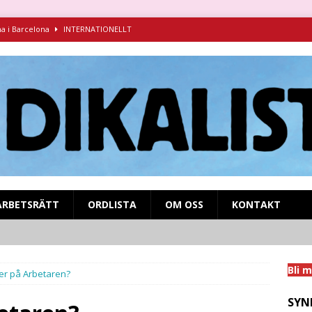
na i Barcelona
INTERNATIONELLT
ndikalism i kamp mot fascismen
INTERNATIONELLT
ruva 1925-1927 – föredrag för Syndikalistiska kamratföreningen
syndikalistisk kamp på SVT Play!
MIGRANTARBETARE
nens och inbördeskrigets Spanien
INTERNATIONELLT
ARBETSRÄTT
ORDLISTA
OM OSS
KONTAKT
Bli 
r på Arbetaren?
SYN